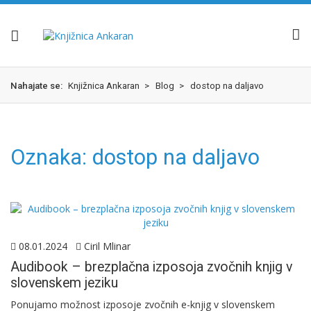
Skok
izjava
na
o
glavno
dostopnosti
vsebino
Nahajate se:
Knjižnica Ankaran
>
Blog
>
dostop na daljavo
Oznaka:
dostop na daljavo
08.01.2024
Ciril Mlinar
Audibook – brezplačna izposoja zvočnih knjig v
slovenskem jeziku
Ponujamo možnost izposoje zvočnih e-knjig v slovenskem