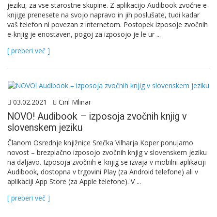
jeziku, za vse starostne skupine. Z aplikacijo Audibook zvočne e-
knjige prenesete na svojo napravo in jih poslušate, tudi kadar
vaš telefon ni povezan z internetom. Postopek izposoje zvočnih
e-knjig je enostaven, pogoj za izposojo je le ur ...
[ preberi več ]
03.02.2021
Ciril Mlinar
NOVO! Audibook – izposoja zvočnih knjig v
slovenskem jeziku
Članom Osrednje knjižnice Srečka Vilharja Koper ponujamo
novost – brezplačno izposojo zvočnih knjig v slovenskem jeziku
na daljavo. Izposoja zvočnih e-knjig se izvaja v mobilni aplikaciji
Audibook, dostopna v trgovini Play (za Android telefone) ali v
aplikaciji App Store (za Apple telefone). V ...
[ preberi več ]