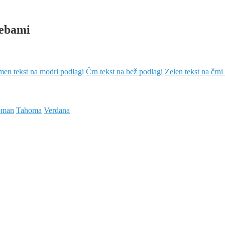
rebami
en tekst na modri podlagi
Črn tekst na bež podlagi
Zelen tekst na črni
oman
Tahoma
Verdana