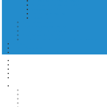
Od pastirčka do dušnega pastirja
Predanost duhovniškemu poklicu
Spominska soba Alojza Kocjančiča
Prvi poet slovenske Istre
Fotogalerija
Domoznansko območje
Portali z domoznansko vsebino
Album Kopra – utrip mesta skozi čas
Domoznanske knjižne zbirke
Predavanja, razstave, bibliopedagoška dejavnost in public
Obvestila
KUV+ / Šola v kulturi
Izjava o varstvu osebnih podatkov
ODPIRALNI ČASI
KONTAKTI
CENIK
POSTANI ČLAN KNJIŽNICE
NAROČI SE NA NOVICE
Izposoja gradiva
Izposoja, podaljšava, medknjižnična izposoja
Katalog COBISS
COBISS Ela (katalog)
COBISS Ela (navodila)