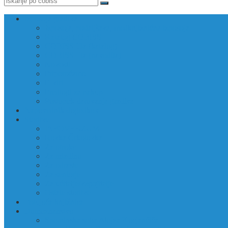
Izposoja gradiva
Izposoja, podaljšava, medknjižnična izposoja
Katalog COBISS
COBISS Ela (katalog)
COBISS Ela (navodila)
Novosti
Priporočamo
E-viri
Predlogi za nakup
Postopek darovanja gradiva
Napovednik dogodkov
Storitve
INFOVERZUM
Rovka Črkolovka
Za otroke
Za mladino
Za odrasle
Za seniorje
Za učitelje/vzgojitelje
Ostale storitve
Potujoča knjižnica
Domoznanstvo
Spominska soba Alojza Kocjančiča