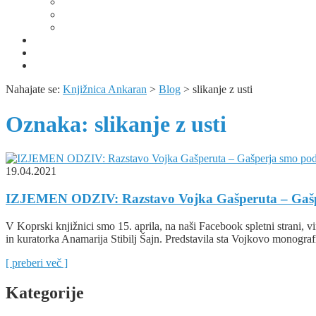
Album Kopra – utrip mesta skozi čas
Domoznanske knjižne zbirke
Predavanja, razstave, bibliopedagoška dejavnost in public
Obvestila
KUV+ / Šola v kulturi
Izjava o varstvu osebnih podatkov
Nahajate se:
Knjižnica Ankaran
>
Blog
>
slikanje z usti
Oznaka:
slikanje z usti
19.04.2021
IZJEMEN ODZIV: Razstavo Vojka Gašperuta – Gašpe
V Koprski knjižnici smo 15. aprila, na naši Facebook spletni strani, v
in kuratorka Anamarija Stibilj Šajn. Predstavila sta Vojkovo monograf
[ preberi več ]
Kategorije