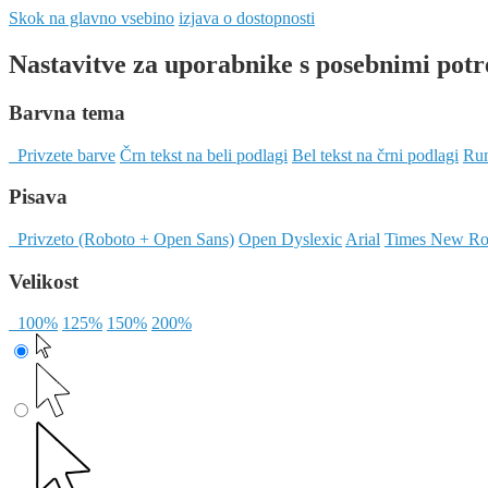
Skok na glavno vsebino
izjava o dostopnosti
Nastavitve za uporabnike s posebnimi pot
Barvna tema
Privzete barve
Črn tekst na beli podlagi
Bel tekst na črni podlagi
Rum
Pisava
Privzeto (Roboto + Open Sans)
Open Dyslexic
Arial
Times New R
Velikost
100%
125%
150%
200%