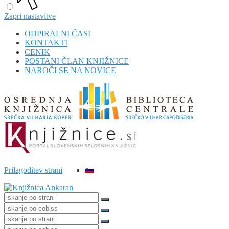
Zapri nastavitve
ODPIRALNI ČASI
KONTAKTI
CENIK
POSTANI ČLAN KNJIŽNICE
NAROČI SE NA NOVICE
Prilagoditev strani