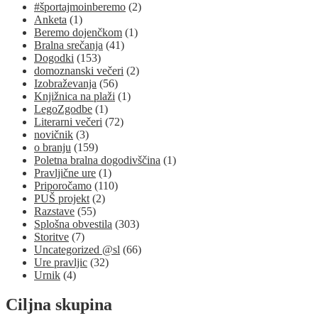
#športajmoinberemo
(2)
Anketa
(1)
Beremo dojenčkom
(1)
Bralna srečanja
(41)
Dogodki
(153)
domoznanski večeri
(2)
Izobraževanja
(56)
Knjižnica na plaži
(1)
LegoZgodbe
(1)
Literarni večeri
(72)
novičnik
(3)
o branju
(159)
Poletna bralna dogodivščina
(1)
Pravljične ure
(1)
Priporočamo
(110)
PUŠ projekt
(2)
Razstave
(55)
Splošna obvestila
(303)
Storitve
(7)
Uncategorized @sl
(66)
Ure pravljic
(32)
Urnik
(4)
Ciljna skupina