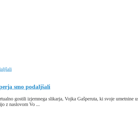
istika
rja smo podaljšali
irtualno gostili izjemnega slikarja, Vojka Gašperuta, ki svoje umetnine 
ijo z naslovom Vo ...