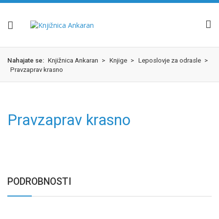
Skok
izjava
na
o
glavno
dostopnosti
vsebino
Nahajate se:
Knjižnica Ankaran
>
Knjige
>
Leposlovje za odrasle
>
Pravzaprav krasno
Pravzaprav krasno
PODROBNOSTI