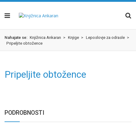
Skok
izjava
na
o
glavno
dostopnosti
vsebino
Nahajate se:
Knjižnica Ankaran
>
Knjige
>
Leposlovje za odrasle
>
Pripeljite obtožence
Pripeljite obtožence
PODROBNOSTI