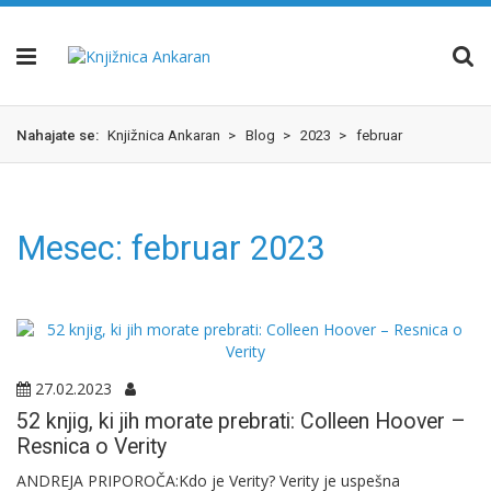
Skok
izjava
na
o
glavno
dostopnosti
vsebino
Nahajate se:
Knjižnica Ankaran
>
Blog
>
2023
>
februar
Mesec:
februar 2023
27.02.2023
52 knjig, ki jih morate prebrati: Colleen Hoover –
Resnica o Verity
ANDREJA PRIPOROČA:Kdo je Verity? Verity je uspešna