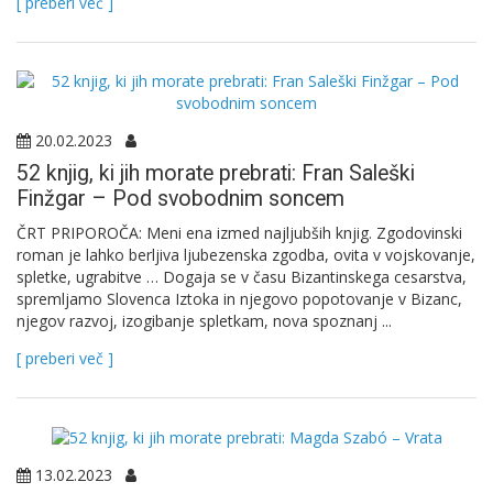
[ preberi več ]
20.02.2023
52 knjig, ki jih morate prebrati: Fran Saleški
Finžgar – Pod svobodnim soncem
ČRT PRIPOROČA: Meni ena izmed najljubših knjig. Zgodovinski
roman je lahko berljiva ljubezenska zgodba, ovita v vojskovanje,
spletke, ugrabitve … Dogaja se v času Bizantinskega cesarstva,
spremljamo Slovenca Iztoka in njegovo popotovanje v Bizanc,
njegov razvoj, izogibanje spletkam, nova spoznanj ...
[ preberi več ]
13.02.2023