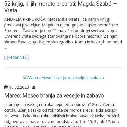
52 knjig, ki jih morate prebrati: Magda Szabó –
Vrata
ANDREJA PRIPOROČA: Madžarska pisateljica nam v knjigi
predstavi pisateljico Magdo in njeno gospodinjsko pomočnico
Emerenc. Časovno je umeščena v čas po drugi svetovni vojni.
Emerenc vrata svojega stanovanja ne odpre nikomur. Za njimi
skrbno čuva svojo življenjsko zgodbo. Komu in kako jih bo odprl
...
[ preberi več ]
10.02.2023
Marec: Mesec branja za veselje in zabavo
Je branje za vašega otroka neprijetno opravilo? Gre vašemu
otroku učenje težko od rok? Ste se morda srečali z disleksijo?
Ne veste, kako bi otroku približali bralne navade? Nekaj odličnih
odgovorov in nasvetov vam predstavita: 1. in 15. 3., ob 17. uri v