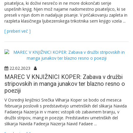
pisateljica, ki doživi nesrečo in ne more dokončati serije
uspešnih knjig. Njen mož najame nadomestno pisateljico, ki se
preseli v njun dom in nadaljuje pisanje. V pričakovanju zapleta in
razpleta klasičnega ljubezenskega trikotnika sem knjigo vzela ...
[ preberi več ]
22.02.2023
MAREC V KNJIŽNICI KOPER: Zabava v družbi
stripovskih in manga junakov ter blazno resno o
poeziji
V Osrednji knjižnici Srečka Vilharja Koper se bodo od meseca
februarja poslovili s predstavitvijo umetniških del slikarja Navida
Fadaeeja Nazerja in v marec vstopili ob zabavnem branju, v
družbi stripov, mang in poezije. Predstavitev umetniških del
slikarja Navida Fadeeja Nazerja Navid Fadaee ...