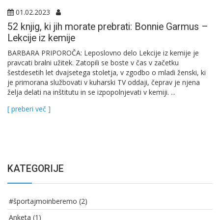
01.02.2023
52 knjig, ki jih morate prebrati: Bonnie Garmus –
Lekcije iz kemije
BARBARA PRIPOROČA: Leposlovno delo Lekcije iz kemije je
pravcati bralni užitek. Zatopili se boste v čas v začetku
šestdesetih let dvajsetega stoletja, v zgodbo o mladi ženski, ki
je primorana službovati v kuharski TV oddaji, čeprav je njena
želja delati na inštitutu in se izpopolnjevati v kemiji. ...
[ preberi več ]
KATEGORIJE
#športajmoinberemo
(2)
Anketa
(1)