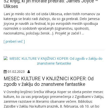
52 knjig, ki jih morate prebrati: James Joyce –
Ulikses
Lani je minilo sto let od izida Uliksesa, eden tistih romanov za
katerega se bralci radi zlažejo, da so ga prebrali. Delo Jamesa
Joycea je navdih za festival, ki po evropskih mestih spodbuja
razmislek o sodobnih vprašanjih (izgnanstvu, spolnosti,
nacionalizmu, položaju žensk…). Projekt je začel l ...
[ preberi več ]
01.02.2023
MESEC KULTURE V KNJIŽNICI KOPER: Od
zgodb v žaklju do znanstvene fantastike
V Osrednji knjižnici Srečka Vilharja Koper se obeta pester mesec
kulture, ko za vas pripravljajo presenečenja z Zgodbami v žaklju,
zanimive razstave in literarno obarvane večere. Bibliobus:
Zgodbe v žaklju Na kulturni praznik, 8. februarja, ob 10. uri bo