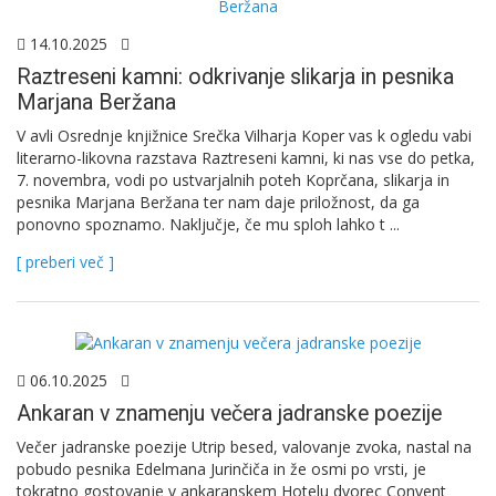
14.10.2025
Raztreseni kamni: odkrivanje slikarja in pesnika
Marjana Beržana
V avli Osrednje knjižnice Srečka Vilharja Koper vas k ogledu vabi
literarno-likovna razstava Raztreseni kamni, ki nas vse do petka,
7. novembra, vodi po ustvarjalnih poteh Koprčana, slikarja in
pesnika Marjana Beržana ter nam daje priložnost, da ga
ponovno spoznamo. Naključje, če mu sploh lahko t ...
[ preberi več ]
06.10.2025
Ankaran v znamenju večera jadranske poezije
Večer jadranske poezije Utrip besed, valovanje zvoka, nastal na
pobudo pesnika Edelmana Jurinčiča in že osmi po vrsti, je
tokratno gostovanje v ankaranskem Hotelu dvorec Convent