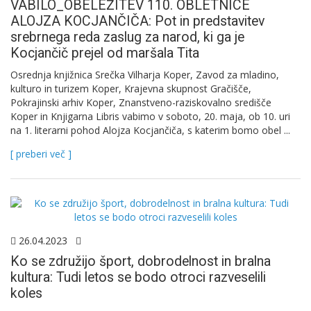
VABILO_OBELEŽITEV 110. OBLETNICE
ALOJZA KOCJANČIČA: Pot in predstavitev
srebrnega reda zaslug za narod, ki ga je
Kocjančič prejel od maršala Tita
Osrednja knjižnica Srečka Vilharja Koper, Zavod za mladino,
kulturo in turizem Koper, Krajevna skupnost Gračišče,
Pokrajinski arhiv Koper, Znanstveno-raziskovalno središče
Koper in Knjigarna Libris vabimo v soboto, 20. maja, ob 10. uri
na 1. literarni pohod Alojza Kocjančiča, s katerim bomo obel ...
[ preberi več ]
26.04.2023
Ko se združijo šport, dobrodelnost in bralna
kultura: Tudi letos se bodo otroci razveselili
koles