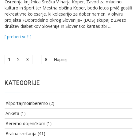
Osrednja knjižnica Srečka Vilharja Koper, Zavod za mladino
kulturo in šport ter Mestna občina Koper, bodo letos prvič gostili
rekreativne kolesarje, ki kolesarijo za dober namen. V okviru
projekta »Dobrodelno okrog Slovenije« (DOS) skupaj z Zvezo
društev diabetikov Slovenije in Slovensko karitas zbi ...
[ preberi več ]
Navigacija
1
2
3
…
8
Naprej
prispevkov
KATEGORIJE
#športajmoinberemo
(2)
Anketa
(1)
Beremo dojenčkom
(1)
Bralna srečanja
(41)