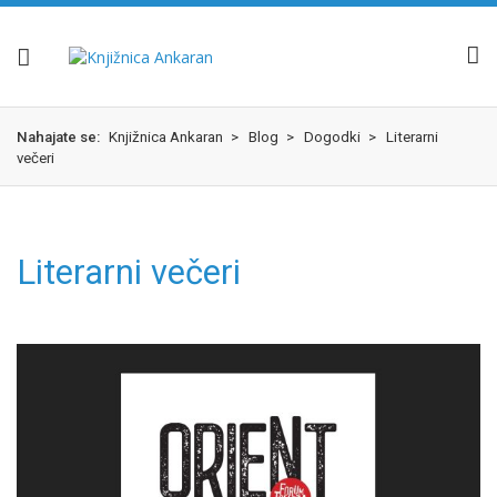
Skok
izjava
na
o
glavno
dostopnosti
vsebino
Nahajate se:
Knjižnica Ankaran
>
Blog
>
Dogodki
>
Literarni
večeri
Literarni večeri