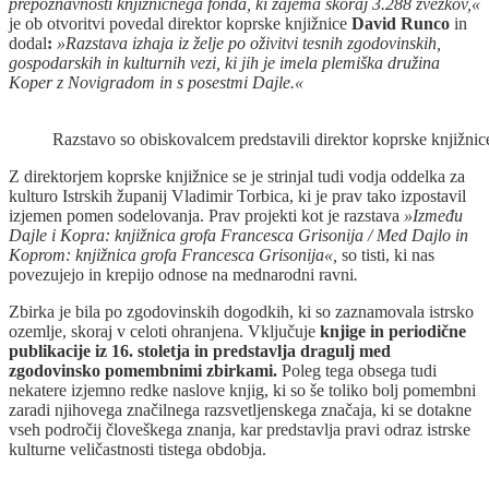
prepoznavnosti knjižničnega fonda, ki zajema skoraj 3.288 zvezkov,«
je ob otvoritvi povedal direktor koprske knjižnice
David Runco
in
dodal
:
»Razstava izhaja iz želje po oživitvi tesnih zgodovinskih,
gospodarskih in kulturnih vezi, ki jih je imela plemiška družina
Koper z Novigradom in s posestmi Dajle.«
Razstavo so obiskovalcem predstavili direktor koprske knjižnice
Z direktorjem koprske knjižnice se je strinjal tudi vodja oddelka za
kulturo Istrskih županij Vladimir Torbica, ki je prav tako izpostavil
izjemen pomen sodelovanja. Prav projekti kot je razstava
»Između
Dajle i Kopra: knjižnica grofa Francesca Grisonija / Med Dajlo in
Koprom: knjižnica grofa Francesca Grisonija«,
so tisti, ki nas
povezujejo in krepijo odnose na mednarodni ravni
.
Zbirka je bila po zgodovinskih dogodkih, ki so zaznamovala istrsko
ozemlje, skoraj v celoti ohranjena. Vključuje
knjige in periodične
publikacije iz 16. stoletja in predstavlja dragulj med
zgodovinsko pomembnimi zbirkami.
Poleg tega obsega tudi
nekatere izjemno redke naslove knjig, ki so še toliko bolj pomembni
zaradi njihovega značilnega razsvetljenskega značaja, ki se dotakne
vseh področij človeškega znanja, kar predstavlja pravi odraz istrske
kulturne veličastnosti tistega obdobja.