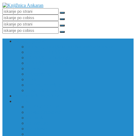
Izposoja gradiva
Izposoja, podaljšava, medknjižnična izposoja
Katalog COBISS
COBISS Ela (katalog)
COBISS Ela (navodila)
Novosti
Priporočamo
E-viri
Predlogi za nakup
Postopek darovanja gradiva
Napovednik dogodkov
Storitve
INFOVERZUM
Rovka Črkolovka
Za otroke
Za mladino
Za odrasle
Za seniorje