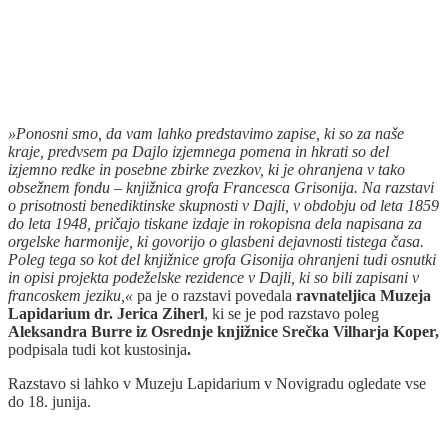
»Ponosni smo, da vam lahko predstavimo zapise, ki so za naše
kraje, predvsem pa Dajlo izjemnega pomena in hkrati so del
izjemno redke in posebne zbirke zvezkov, ki je ohranjena v tako
obsežnem fondu – knjižnica grofa Francesca Grisonija. Na razstavi
o prisotnosti benediktinske skupnosti v Dajli, v obdobju od leta 1859
do leta 1948, pričajo tiskane izdaje in rokopisna dela napisana za
orgelske harmonije, ki govorijo o glasbeni dejavnosti tistega časa.
Poleg tega so kot del knjižnice grofa Gisonija ohranjeni tudi osnutki
in opisi projekta podeželske rezidence v Dajli, ki so bili zapisani v
francoskem jeziku,«
pa je o razstavi povedala
ravnateljica Muzeja
Lapidarium dr. Jerica Ziherl
, ki se je pod razstavo poleg
Aleksandra Burre iz Osrednje knjižnice Srečka Vilharja Koper,
podpisala tudi kot kustosinja
.
Razstavo si lahko v Muzeju Lapidarium v Novigradu ogledate vse
do 18. junija.