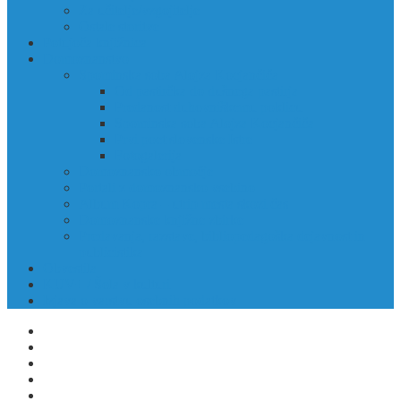
Za učitelje/vzgojitelje
Ostale storitve
Potujoča knjižnica
Domoznanstvo
Spominska soba Alojza Kocjančiča
Od pastirčka do dušnega pastirja
Predanost duhovniškemu poklicu
Spominska soba Alojza Kocjančiča
Prvi poet slovenske Istre
Fotogalerija
Domoznansko območje
Portali z domoznansko vsebino
Album Kopra – utrip mesta skozi čas
Domoznanske knjižne zbirke
Predavanja, razstave, bibliopedagoška dejavnost in
publicistika
Obvestila
KUV+ / Šola v kulturi
Izjava o varstvu osebnih podatkov
ODPIRALNI ČASI
KONTAKTI
CENIK
POSTANI ČLAN KNJIŽNICE
NAROČI SE NA NOVICE