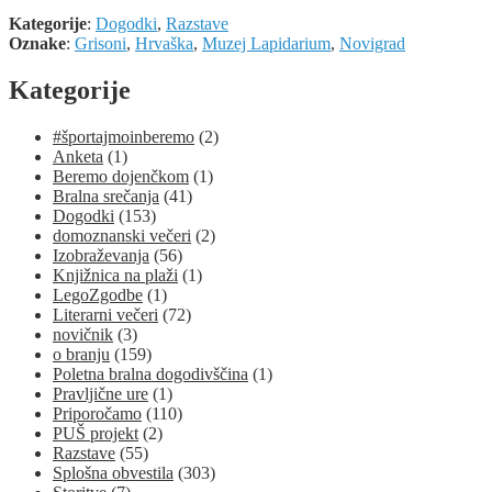
Kategorije
:
Dogodki
,
Razstave
Oznake
:
Grisoni
,
Hrvaška
,
Muzej Lapidarium
,
Novigrad
Kategorije
#športajmoinberemo
(2)
Anketa
(1)
Beremo dojenčkom
(1)
Bralna srečanja
(41)
Dogodki
(153)
domoznanski večeri
(2)
Izobraževanja
(56)
Knjižnica na plaži
(1)
LegoZgodbe
(1)
Literarni večeri
(72)
novičnik
(3)
o branju
(159)
Poletna bralna dogodivščina
(1)
Pravljične ure
(1)
Priporočamo
(110)
PUŠ projekt
(2)
Razstave
(55)
Splošna obvestila
(303)