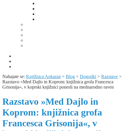
Predanost duhovniškemu poklicu
Spominska soba Alojza Kocjančiča
Prvi poet slovenske Istre
Fotogalerija
Domoznansko območje
Portali z domoznansko vsebino
Album Kopra – utrip mesta skozi čas
Domoznanske knjižne zbirke
Predavanja, razstave, bibliopedagoška dejavnost in
publicistika
Obvestila
KUV+ / Šola v kulturi
Izjava o varstvu osebnih podatkov
Nahajate se:
Knjižnica Ankaran
>
Blog
>
Dogodki
>
Razstave
>
Razstavo »Med Dajlo in Koprom: knjižnica grofa Francesca
Grisonija«, v koprski knjižnici ponesli na mednarodno raven
Razstavo »Med Dajlo in
Koprom: knjižnica grofa
Francesca Grisonija«, v