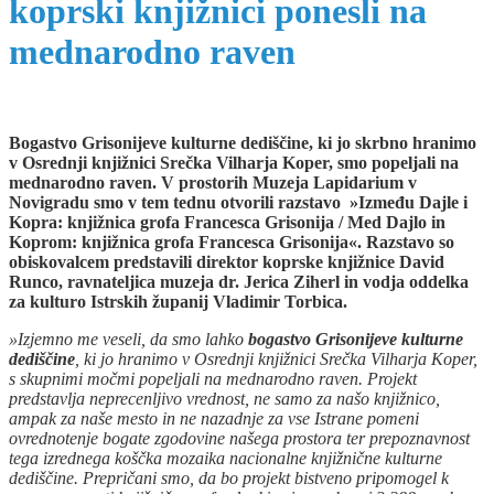
koprski knjižnici ponesli na
mednarodno raven
Bogastvo Grisonijeve kulturne dediščine, ki jo skrbno hranimo
v Osrednji knjižnici Srečka Vilharja Koper, smo popeljali na
mednarodno raven. V prostorih Muzeja Lapidarium v
Novigradu smo v tem tednu otvorili razstavo »Između Dajle i
Kopra: knjižnica grofa Francesca Grisonija / Med Dajlo in
Koprom: knjižnica grofa Francesca Grisonija«. Razstavo so
obiskovalcem predstavili direktor koprske knjižnice David
Runco, ravnateljica muzeja dr. Jerica Ziherl in vodja oddelka
za kulturo Istrskih županij Vladimir Torbica.
»Izjemno me veseli, da smo lahko
bogastvo Grisonijeve kulturne
dediščine
, ki jo hranimo v Osrednji knjižnici Srečka Vilharja Koper,
s skupnimi močmi popeljali na mednarodno raven. Projekt
predstavlja neprecenljivo vrednost, ne samo za našo knjižnico,
ampak za naše mesto in ne nazadnje za vse Istrane pomeni
ovrednotenje bogate zgodovine našega prostora ter prepoznavnost
tega izrednega koščka mozaika nacionalne knjižnične kulturne
dediščine. Prepričani smo, da bo projekt bistveno pripomogel k