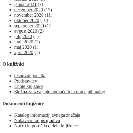
januar 2021
(7)
december 2020
(15)
november 2020
(11)
oktober 2020
(10)
september 2020
(1)
avgust 2020
(2)
julij 2020
(1)
junij 2020
(1)
maj 2020
(1)
april 2020
(1)
O knjižnici
Osnovni podatki
Predstavitev
Enote knjižnice
Služba za izvajanje območnih in obmejnih nalog
Dokumenti knjižnice
Katalog informacij javnega značaja
Nabava in odpis gradiva
Načrti in poročila o delu knjižnice