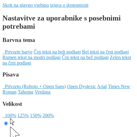
Skok na glavno vsebino
izjava o dostopnosti
Nastavitve za uporabnike s posebnimi
potrebami
Barvna tema
Privzete barve
Črn tekst na beli podlagi
Bel tekst na črni podlagi
Rumen tekst na modri podlagi
Črn tekst na bež podlagi
Zelen tekst
na črni podlagi
Pisava
Privzeto (Roboto + Open Sans)
Open Dyslexic
Arial
Times New
Roman
Tahoma
Verdana
Velikost
100%
125%
150%
200%