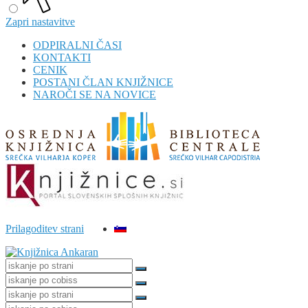
Zapri nastavitve
ODPIRALNI ČASI
KONTAKTI
CENIK
POSTANI ČLAN KNJIŽNICE
NAROČI SE NA NOVICE
Prilagoditev strani