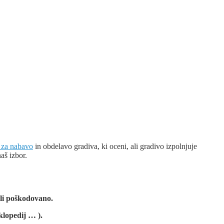
za nabavo
in obdelavo gradiva, ki oceni, ali gradivo izpolnjuje
aš izbor.
oli poškodovano.
klopedij … ).