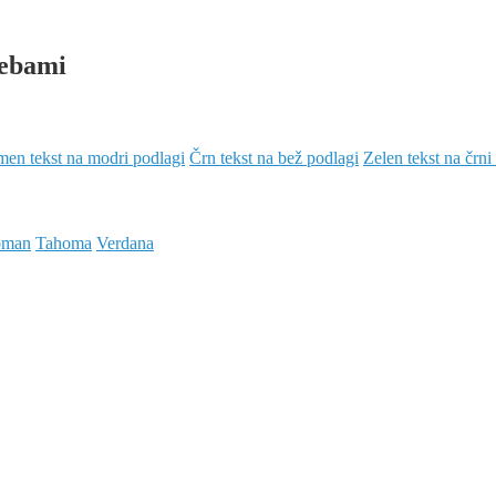
rebami
en tekst na modri podlagi
Črn tekst na bež podlagi
Zelen tekst na črni
oman
Tahoma
Verdana