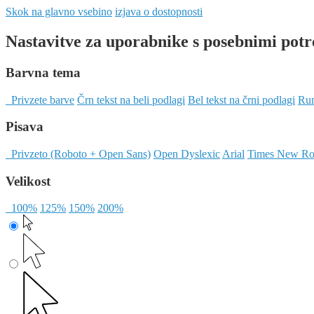
Skok na glavno vsebino
izjava o dostopnosti
Nastavitve za uporabnike s posebnimi pot
Barvna tema
Privzete barve
Črn tekst na beli podlagi
Bel tekst na črni podlagi
Rum
Pisava
Privzeto (Roboto + Open Sans)
Open Dyslexic
Arial
Times New R
Velikost
100%
125%
150%
200%