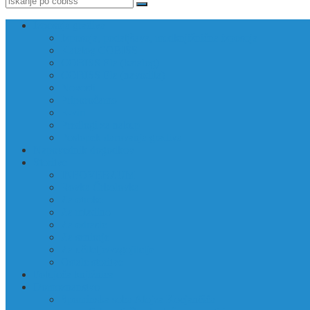
Izposoja gradiva
Izposoja, podaljšava, medknjižnična izposoja
Katalog COBISS
COBISS Ela (katalog)
COBISS Ela (navodila)
Novosti
Priporočamo
E-viri
Predlogi za nakup
Postopek darovanja gradiva
Napovednik dogodkov
Storitve
INFOVERZUM
Rovka Črkolovka
Za otroke
Za mladino
Za odrasle
Za seniorje
Za učitelje/vzgojitelje
Ostale storitve
Potujoča knjižnica
Domoznanstvo
Spominska soba Alojza Kocjančiča