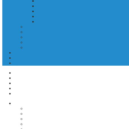
Od pastirčka do dušnega pastirja
Predanost duhovniškemu poklicu
Spominska soba Alojza Kocjančiča
Prvi poet slovenske Istre
Fotogalerija
Domoznansko območje
Portali z domoznansko vsebino
Album Kopra – utrip mesta skozi čas
Domoznanske knjižne zbirke
Predavanja, razstave, bibliopedagoška dejavnost in public
Obvestila
KUV+ / Šola v kulturi
Izjava o varstvu osebnih podatkov
ODPIRALNI ČASI
KONTAKTI
CENIK
POSTANI ČLAN KNJIŽNICE
NAROČI SE NA NOVICE
Izposoja gradiva
Izposoja, podaljšava, medknjižnična izposoja
Katalog COBISS
COBISS Ela (katalog)
COBISS Ela (navodila)