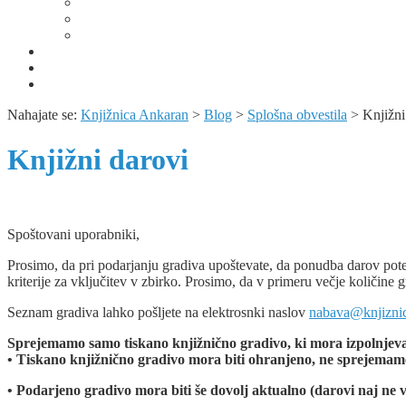
Album Kopra – utrip mesta skozi čas
Domoznanske knjižne zbirke
Predavanja, razstave, bibliopedagoška dejavnost in public
Obvestila
KUV+ / Šola v kulturi
Izjava o varstvu osebnih podatkov
Nahajate se:
Knjižnica Ankaran
>
Blog
>
Splošna obvestila
>
Knjižni
Knjižni darovi
Spoštovani uporabniki,
Prosimo, da pri podarjanju gradiva upoštevate, da ponudba darov po
kriterije za vključitev v zbirko. Prosimo, da v primeru večje količine 
Seznam gradiva lahko pošljete na elektrosnki naslov
nabava@knjiznic
Sprejemamo samo tiskano knjižnično gradivo, ki mora izpolnjevat
• Tiskano knjižnično gradivo mora biti ohranjeno, ne sprejemam
• Podarjeno gradivo mora biti še dovolj aktualno (darovi naj ne vk