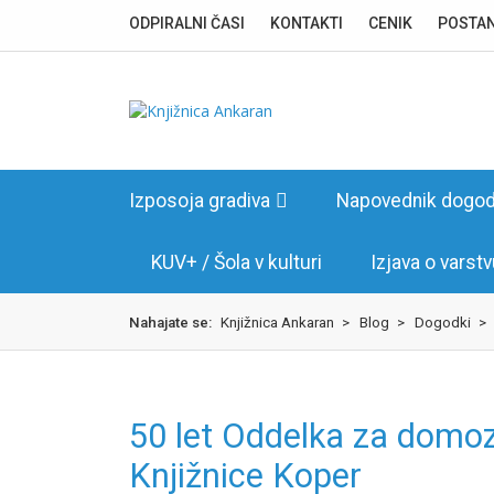
Skok
izjava
ODPIRALNI ČASI
KONTAKTI
CENIK
POSTAN
na
o
glavno
dostopnosti
vsebino
Izposoja gradiva
Napovednik dogo
KUV+ / Šola v kulturi
Izjava o varst
Nahajate se:
Knjižnica Ankaran
>
Blog
>
Dogodki
>
50 let Oddelka za domoz
Knjižnice Koper