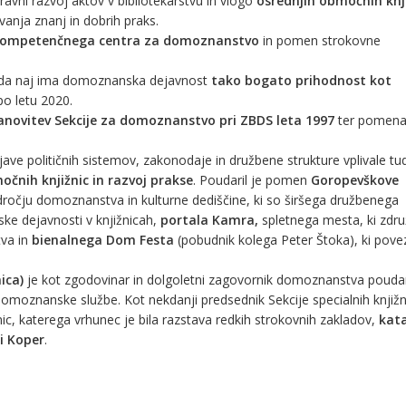
ravni razvoj aktov v bibliotekarstvu in vlogo
osrednjih območnih knj
vanja znanj in dobrih praks.
ompetenčnega centra za domoznanstvo
in pomen strokovne
, da naj ima domoznanska dejavnost
tako bogato prihodnost kot
po letu 2020.
anovitev Sekcije za domoznanstvo pri ZBDS leta 1997
ter pomen
ave političnih sistemov, zakonodaje in družbene strukture vplivale tu
čnih knjižnic in razvoj prakse
. Poudaril je pomen
Goropevškove
očju domoznanstva in kulturne dediščine, ki so širšega družbenega
e dejavnosti v knjižnicah,
portala Kamra,
spletnega mesta, ki zdru
tva in
bienalnega Dom Festa
(pobudnik kolega Peter Štoka), ki pove
ica)
je kot zgodovinar in dolgoletni zagovornik domoznanstva poudar
omoznanske službe. Kot nekdanji predsednik Sekcije specialnih knjižn
ic, katerega vrhunec je bila razstava redkih strokovnih zakladov,
kata
i Koper
.