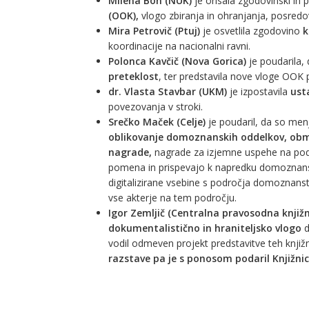
Milena Bon (NUK)
je orisala zgodovinski in p
(OOK),
vlogo zbiranja in ohranjanja, posredo
Mira Petrovič (Ptuj)
je osvetlila zgodovino
k
koordinacije na nacionalni ravni.
Polonca Kavčič (Nova Gorica)
je poudarila
preteklost
, ter predstavila nove vloge OOK 
dr. Vlasta Stavbar (UKM)
je izpostavila
ust
povezovanja v stroki.
Srečko Maček (Celje)
je poudaril, da so menj
oblikovanje domoznanskih oddelkov, obmo
nagrade,
nagrade za izjemne uspehe na podr
pomena in prispevajo k napredku domoznansk
digitalizirane vsebine s področja domoznans
vse akterje na tem področju.
Igor Zemljič
(Centralna pravosodna knjižn
dokumentalistično in hraniteljsko vlogo
d
vodil odmeven projekt predstavitve teh knjižn
razstave pa je s ponosom podaril Knjižnic