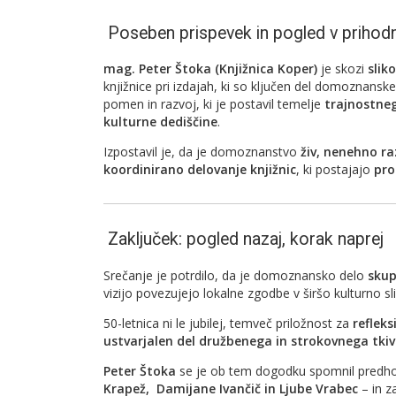
Poseben prispevek in pogled v prihod
mag. Peter Štoka (Knjižnica
Koper)
je skozi
slik
knjižnice pri izdajah, ki so ključen del domoznansk
pomen in razvoj, ki je postavil temelje
trajnostneg
kulturne dediščine
.
Izpostavil je, da je domoznanstvo
živ, nenehno ra
koordinirano delovanje knjižnic
, ki postajajo
pro
Zaključek: pogled nazaj, korak naprej
Srečanje je potrdilo, da je domoznansko delo
skup
vizijo povezujejo lokalne zgodbe v širšo kulturno sl
50-letnica ni le jubilej, temveč priložnost za
refleks
ustvarjalen del družbenega in strokovnega tki
Peter Štoka
se je ob tem dogodku spomnil predho
Krapež,
Damijane Ivančič in
Ljube Vrabec
– in z