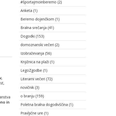
#športajmoinberemo
(2)
Anketa
(1)
Beremo dojenčkom
(1)
Bralna srečanja
(41)
Dogodki
(153)
domoznanski večeri
(2)
Izobraževanja
(56)
Knjižnica na plaži
(1)
LegoZgodbe
(1)
v,
Literarni večeri
(72)
st,
novičnik
(3)
o branju
(159)
anstva
no in
Poletna bralna dogodivščina
(1)
Pravljične ure
(1)