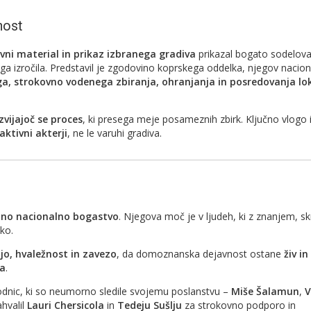
nost
ovni material in prikaz izbranega gradiva
prikazal bogato sodelov
ega izročila. Predstavil je zgodovino koprskega oddelka, njegov nacion
a, strokovno vodenega zbiranja, ohranjanja in posredovanja lo
zvijajoč se proces
, ki presega meje posameznih zbirk. Ključno vlogo
aktivni akterji
, ne le varuhi gradiva.
no nacionalno bogastvo
. Njegova moč je v ljudeh, ki z znanjem, sk
iko.
ijo, hvaležnost in zavezo
, da domoznanska dejavnost ostane
živ in
va
.
dnic, ki so neumorno sledile svojemu poslanstvu –
Miše Šalamun
,
V
ahvalil
Lauri Chersicola
in
Tedeju Sušlju
za strokovno podporo in