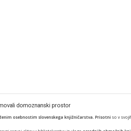
namovali domoznanski prostor
uženim osebnostim slovenskega knjižničarstva. Prisotni
so v svoji