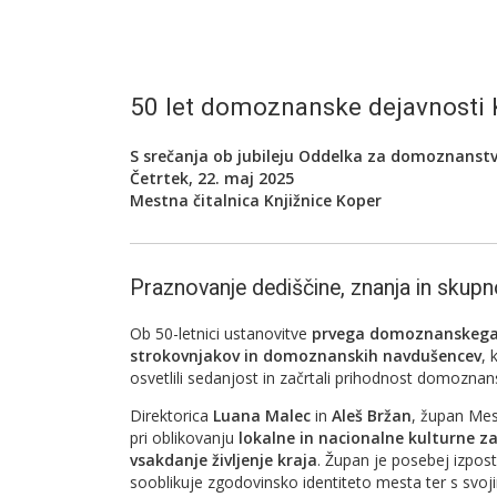
50 let domoznanske dejavnosti 
S srečanja ob jubileju Oddelka za domoznanstvo
Četrtek, 22. maj 2025
Mestna čitalnica Knjižnice Koper
Praznovanje dediščine, znanja in skupn
Ob 50-letnici ustanovitve
prvega domoznanskega o
strokovnjakov in domozn
anskih navdušencev
, 
osvetlili sedanjost in začrtali prihodnost domoznan
Direktorica
Luana Malec
in
Aleš Bržan
, župan Me
pri oblikovanju
lokalne in nacionalne kulturne za
vsakdanje življenje kraja
. Župan je posebej izpost
sooblikuje zgodovinsko identiteto mesta ter s svoj