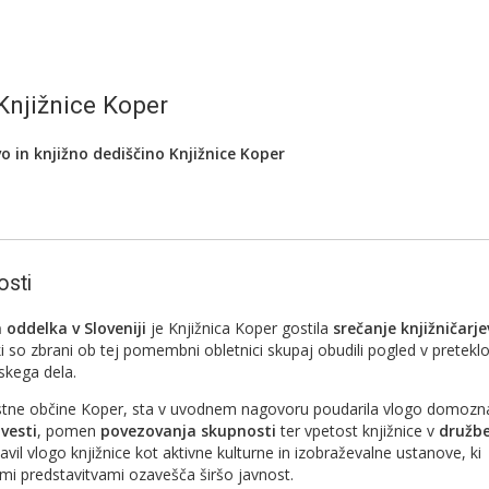
Knjižnice Koper
 in knjižno dediščino Knjižnice Koper
osti
ddelka v Sloveniji
je Knjižnica Koper gostila
srečanje knjižničarje
ki so zbrani ob tej pomembni obletnici skupaj obudili pogled v preteklo
skega dela.
stne občine Koper, sta v uvodnem nagovoru poudarila vlogo domozn
vesti
, pomen
povezovanja skupnosti
ter vpetost knjižnice v
družbe
avil vlogo knjižnice kot aktivne kulturne in izobraževalne ustanove, ki
imi predstavitvami ozavešča širšo javnost.