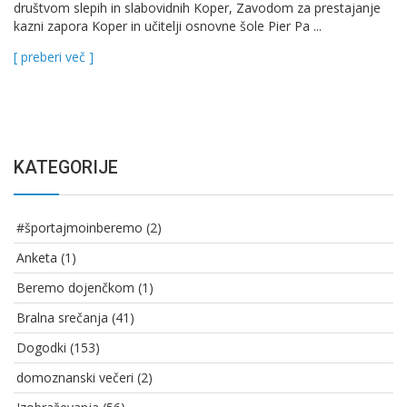
društvom slepih in slabovidnih Koper, Zavodom za prestajanje
kazni zapora Koper in učitelji osnovne šole Pier Pa ...
[ preberi več ]
KATEGORIJE
#športajmoinberemo
(2)
Anketa
(1)
Beremo dojenčkom
(1)
Bralna srečanja
(41)
Dogodki
(153)
domoznanski večeri
(2)