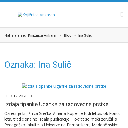
Skok
izjava
na
o
glavno
dostopnosti
vsebino
Nahajate se:
Knjižnica Ankaran
>
Blog
>
Ina Sulič
Oznaka:
Ina Sulič
17.12.2020
Izdaja tipanke Uganke za radovedne prstke
Osrednja knjižnica Srečka Vilharja Koper je tudi letos, ob koncu
leta, tradicionalno izdala publikacijo. Tokrat so moči združili s
Pedagoško fakulteto Univerze na Primorskem, Medobčinskim