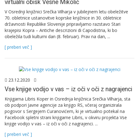
virtualni obisk Vesne Mikolič
V Osrednji knjižnici Srečka Vilharja v jubilejnem letu obeležitve
70. obletnice ustanovitve koprske knjižnice in 30. obletnice
državnosti Republike Slovenije pripravljamo razstavo Stari
krajepisi Kopra – Antiche descrizioni di Capodistria, ki bo
obeležila tudi kulturni dan (8. februar). Prav na dan, ...
[ preberi več ]
23.12.2020
Vse knjige vodijo v vas – iz oči v oči z nagrajenci
Knjigarna Libris Koper in Osrednja knjižnica Srečka Vilharja, sta
ob podpori Javne agencije za knjigo RS, včeraj organizirala
pogovor s Sergejem Curanovićem, ki je virtualno potekal na
Facebook spletni strani knjigarne Libris, v okviru projekta Vse
knjige vodijo v vas – iz oči v oči z nagrajenci. ...
[ preberi več ]