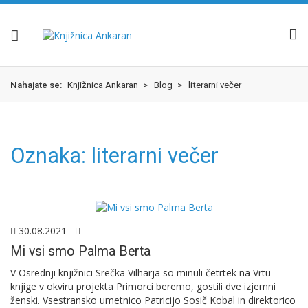
Skok
izjava
na
o
glavno
dostopnosti
vsebino
Nahajate se:
Knjižnica Ankaran
>
Blog
>
literarni večer
Oznaka:
literarni večer
30.08.2021
Mi vsi smo Palma Berta
V Osrednji knjižnici Srečka Vilharja so minuli četrtek na Vrtu
knjige v okviru projekta Primorci beremo, gostili dve izjemni
ženski. Vsestransko umetnico Patricijo Sosič Kobal in direktorico