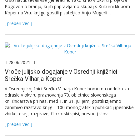
ki so navduševali vse generacije. Tako smo v okviru projekta
Pogovori o branju, ki jih pripravljamo skupaj s Kulturni klubom
Koper na Vrtu knjige gostili pisateljico Anjo Mugerli ...
[ preberi več ]
28.06.2021
Vroče julijsko dogajanje v Osrednji knjižnici
Srečka Vilharja Koper
V Osrednji knjižnici Srečka Vilharja Koper bomo na oddelku za
odrasle v okviru praznovanja 70. obletnice slovenskega
knjižničarstva pri nas, med 1. in 31. julijem, gostili izjemno
zanimivo razstavo knjig – 100 monografskih publikacij (pesniške
zbirke, eseji, razprave, filozofski spisi, prevodi) slov ...
[ preberi več ]