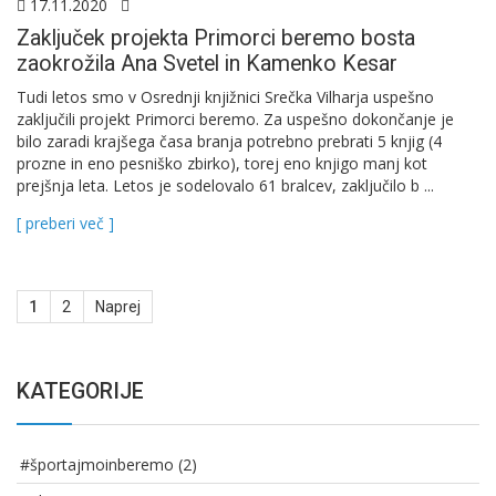
17.11.2020
Zaključek projekta Primorci beremo bosta
zaokrožila Ana Svetel in Kamenko Kesar
Tudi letos smo v Osrednji knjižnici Srečka Vilharja uspešno
zaključili projekt Primorci beremo. Za uspešno dokončanje je
bilo zaradi krajšega časa branja potrebno prebrati 5 knjig (4
prozne in eno pesniško zbirko), torej eno knjigo manj kot
prejšnja leta. Letos je sodelovalo 61 bralcev, zaključilo b ...
[ preberi več ]
Navigacija
1
2
Naprej
prispevkov
KATEGORIJE
#športajmoinberemo
(2)